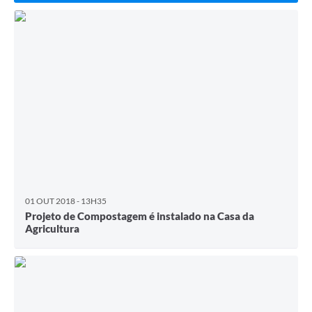
Serviços Online
Telefones Úteis
Transparência
Enquete
Jornal
Agenda
SIC
01 OUT 2018 - 13H35
Diário Oficial
Projeto de Compostagem é instalado na Casa da
Agricultura
Contato