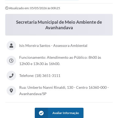
Atualizado em: 05/05/2026 às 00h25
Interesse Público
Secretaria Municipal de Meio Ambiente de
Avanhandava
Utilidade Pública
Isis Moreira Santos - Assessora Ambiental
Tarifas de Água
Funcionamento: Atendimento ao Público: 8h00 às
Valores de Serviços
12h00 e 13h30 às 16h00.
Galeria de Fotos
Telefone: (18) 3651-3111
Contratos
Rua: Umberto Nanni Rinaldi, 130 - Centro 16360-000 -
Ouvidoria
Avanhandava/SP
Audiências Públicas
Arquivos para Download
Avaliar Informação