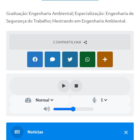
Carta de Serviços
Notícias
Graduação: Engenharia Ambiental; Especialização: Engenharia de
Segurança do Trabalho; Mestrando em Engenharia Ambiental.
Turismo
Obras
COMPARTILHAR
Galeria de Vídeos
Secretarias
Projetos
Contas Públicas
Legislação
Editais
Notícias
Links